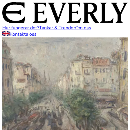
Hur fungerar det?
Tankar & Trender
Om oss
Kontakta oss