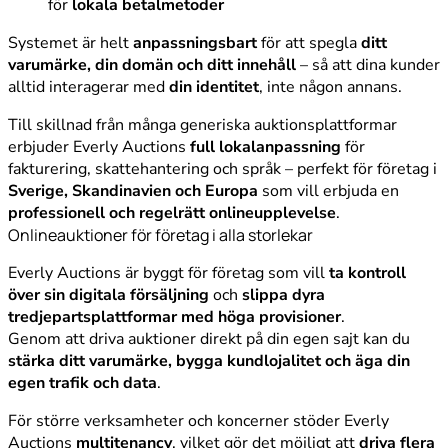
för
lokala betalmetoder
Systemet är helt
anpassningsbart
för att spegla
ditt
varumärke, din domän och ditt innehåll
– så att dina kunder
alltid interagerar med
din identitet
, inte någon annans.
Till skillnad från många generiska auktionsplattformar
erbjuder Everly Auctions
full lokalanpassning
för
fakturering, skattehantering och språk – perfekt för företag i
Sverige, Skandinavien och Europa
som vill erbjuda en
professionell och regelrätt onlineupplevelse
.
Onlineauktioner för företag i alla storlekar
Everly Auctions är byggt för företag som vill
ta kontroll
över sin digitala försäljning
och
slippa dyra
tredjepartsplattformar med höga provisioner
.
Genom att driva auktioner direkt på din egen sajt kan du
stärka ditt varumärke, bygga kundlojalitet och äga din
egen trafik och data
.
För större verksamheter och koncerner stöder Everly
Auctions
multitenancy
, vilket gör det möjligt att
driva flera