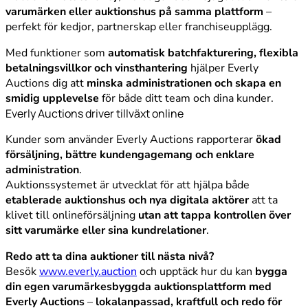
varumärken eller auktionshus på samma plattform
–
perfekt för kedjor, partnerskap eller franchiseupplägg.
Med funktioner som
automatisk batchfakturering, flexibla
betalningsvillkor och vinsthantering
hjälper Everly
Auctions dig att
minska administrationen och skapa en
smidig upplevelse
för både ditt team och dina kunder.
Everly Auctions driver tillväxt online
Kunder som använder Everly Auctions rapporterar
ökad
försäljning, bättre kundengagemang och enklare
administration
.
Auktionssystemet är utvecklat för att hjälpa både
etablerade auktionshus och nya digitala aktörer
att ta
klivet till onlineförsäljning
utan att tappa kontrollen över
sitt varumärke eller sina kundrelationer
.
Redo att ta dina auktioner till nästa nivå?
Besök
www.everly.auction
och upptäck hur du kan
bygga
din egen varumärkesbyggda auktionsplattform med
Everly Auctions
–
lokalanpassad, kraftfull och redo för